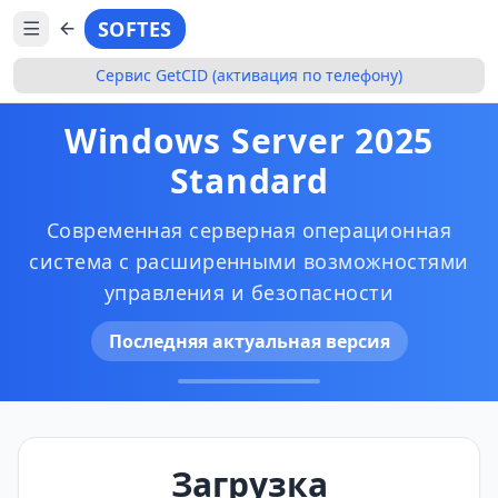
SOFTES
Сервис GetCID (активация по телефону)
Windows Server 2025
Standard
Современная серверная операционная
система с расширенными возможностями
управления и безопасности
Последняя актуальная версия
Загрузка